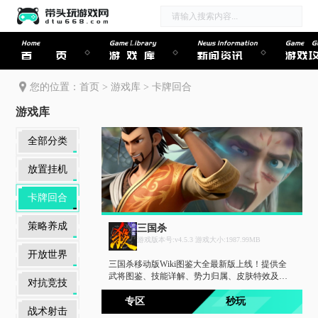
Home
Game Library
News Information
Game Gu
首页
游戏库
新闻资讯
游戏
您的位置：
首页
>
游戏库
>
卡牌回合
游戏库
全部分类
放置挂机
卡牌回合
策略养成
三国杀
游戏版本号:v4.5.3 游戏大小:1987.99MB
开放世界
三国杀移动版Wiki图鉴大全最新版上线！提供全
武将图鉴、技能详解、势力归属、皮肤特效及获
对抗竞技
取方式，一键查询快速上手。同步攻略大全汇
总，身份局技巧、排位阵容搭配、活动场通关攻
专区
秒玩
战术射击
略一网打尽，助你运筹帷幄决胜千里。