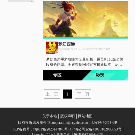
梦幻西游
游戏版本号:v1.552.0 游戏大小:1962.18MB
梦幻西游手游攻略大全最新版，覆盖0-115级全阶
段成长路线。图鉴数据同步官方最新版本，宠物
图鉴、法宝图鉴、变身卡图鉴一网打尽。每日更
新热门阵容与版本答案，让你轻松拿捏梦幻手
专区
秒玩
游。
上一页
1
下一页
关于本站
版权声明
网站地图
版权投诉请发邮件到cooperation@ccynice.com，我们会尽快处理
ICP备案号：湘ICP备2025147848号-3
湘公网安备43018102000653号
Copyright?2023 湖南金圣千网络科技有限公司