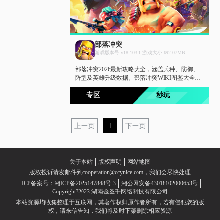
部落冲突
游戏版本号:v18.103.1 游戏大小:692.07MB
部落冲突2026最新攻略大全，涵盖兵种、防御、
阵型及英雄升级数据。部落冲突WIKI图鉴大全实
时更新，提供详细的兵种图鉴与建筑数据，助你
快速掌握版本强势流派，从新手到传奇杯必备的
专区
秒玩
工具书。
上一页
1
下一页
关于本站
版权声明
网站地图
版权投诉请发邮件到cooperation@ccynice.com，我们会尽快处理
ICP备案号：湘ICP备2025147848号-3
湘公网安备43018102000653号
Copyright?2023 湖南金圣千网络科技有限公司
本站资源均收集整理于互联网，其著作权归原作者所有，若有侵犯您的版
权，请来信告知，我们将及时下架删除相应资源