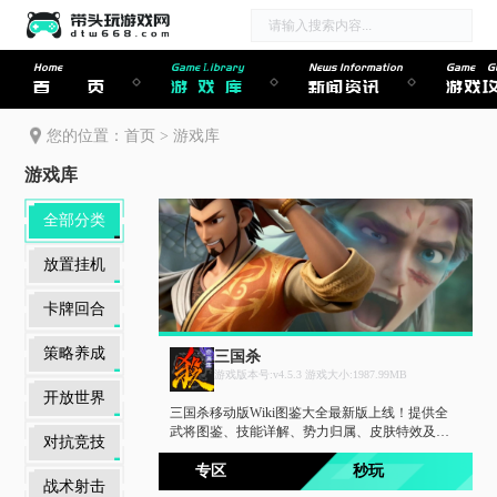
Home
Game Library
News Information
Game Gu
首页
游戏库
新闻资讯
游戏
您的位置：
首页
>
游戏库
游戏库
全部分类
放置挂机
卡牌回合
策略养成
三国杀
游戏版本号:v4.5.3 游戏大小:1987.99MB
开放世界
三国杀移动版Wiki图鉴大全最新版上线！提供全
武将图鉴、技能详解、势力归属、皮肤特效及获
对抗竞技
取方式，一键查询快速上手。同步攻略大全汇
总，身份局技巧、排位阵容搭配、活动场通关攻
专区
秒玩
战术射击
略一网打尽，助你运筹帷幄决胜千里。