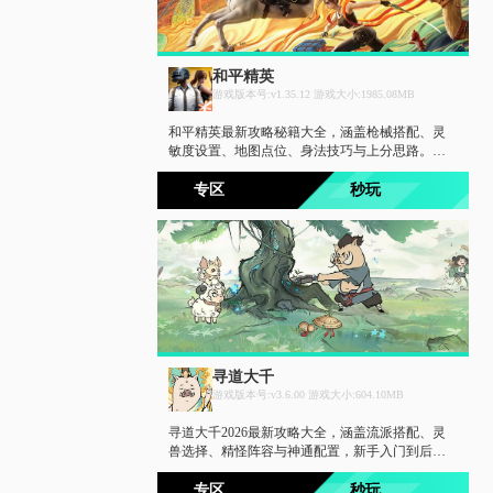
和平精英
游戏版本号:v1.35.12 游戏大小:1985.08MB
和平精英最新攻略秘籍大全，涵盖枪械搭配、灵
敏度设置、地图点位、身法技巧与上分思路。同
步和平精英图鉴大全最新版，收录全枪械图鉴、
皮肤载具、装备道具及物资数据。从青铜到王
专区
秒玩
牌，吃鸡必备的战术宝典。
寻道大千
游戏版本号:v3.6.00 游戏大小:604.10MB
寻道大千2026最新攻略大全，涵盖流派搭配、灵
兽选择、精怪阵容与神通配置，新手入门到后期
推图一网打尽。同步寻道大千Wiki图鉴汇总，灵
兽图鉴、精怪图鉴、神通图鉴数据实时更新，助
专区
秒玩