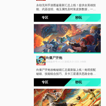
永劫无间手游图鉴最新汇总上线！提供全英雄技
能、武器连招、魂玉属性及时装皮肤数据，一键
查询快速上手。搭配最新攻略大全，详解落地发
育、团战思路、振刀技巧与段位进阶秘籍，吃鸡
专区
秒玩
上分必备攻略站。
向僵尸开炮
游戏版本号:v1.13 游戏大小:1551.14MB
向僵尸开炮攻略秘籍汇总最新版上线！炮塔搭配
秘籍、技能组合技巧、关卡三星通关思路全收
录。搭配最新攻略大全，详解各章节BOSS弱点、
隐藏彩蛋与钻石获取攻略，让你轻松应对尸潮，
专区
秒玩
炮塔火力全开。