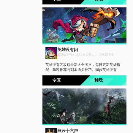
你轻松修仙问道，战力快速提升。
英雄没有闪
游戏版本号:v1.18.0.0 游戏大小:1003.52 MB
英雄没有闪攻略最新大全图文，每日更新英雄搭
配、阵容推荐与副本通关技巧。同步英雄没有闪
图鉴大全最新，全英雄图鉴、技能数据、羁绊效
果实时查询。图文并茂，新手老手都能快速找到
专区
秒玩
所需攻略。
燕云十六声