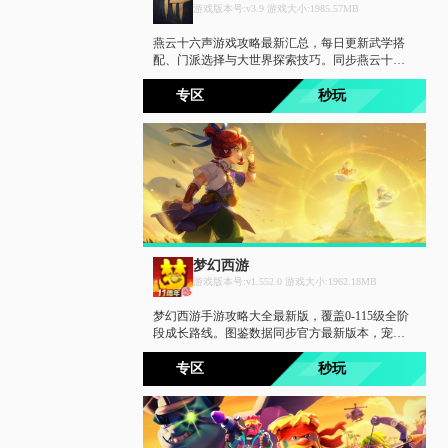
游戏版本号:v3.9 游戏大小:1985.57MB
燕云十六声游戏攻略最新汇总，每日更新武学搭
配、门派选择与大世界探索技巧。同步燕云十六
声Wiki图鉴大全，武器、心法、奇术图鉴一网打
尽。新手入门必备，老手进阶必藏，快速掌握开
专区
秒玩
放世界玩法精髓。
梦幻西游
游戏版本号:v1.552.0 游戏大小:1962.18MB
梦幻西游手游攻略大全最新版，覆盖0-115级全阶
段成长路线。图鉴数据同步官方最新版本，宠物
图鉴、法宝图鉴、变身卡图鉴一网打尽。每日更
新热门阵容与版本答案，让你轻松拿捏梦幻手
专区
秒玩
游。