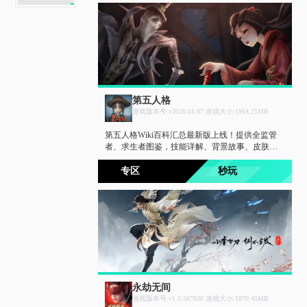
第五人格
游戏版本号:v2026.01.07 游戏大小:1954.21MB
第五人格Wiki百科汇总最新版上线！提供全监管
者、求生者图鉴，技能详解、背景故事、皮肤时
装及版本调整数据实时同步。搭配最新图文攻略
大全，地图点位、天赋搭配、操作教学与阵容思
专区
秒玩
路一网打尽，助你轻松上分。
永劫无间
游戏版本号:v1.0.567830 游戏大小:1870.45MB