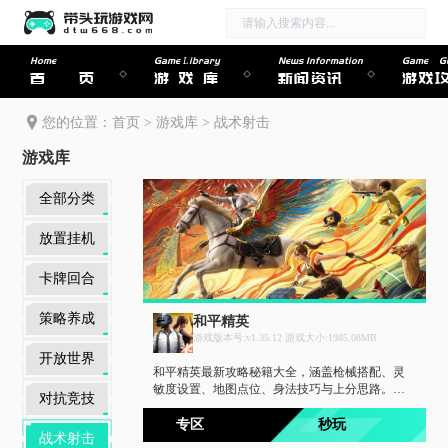
Home
Game Library
News Information
Game Gu
首页
游戏库
新闻资讯
游戏
您的位置：
首页
>
游戏库
>
战术射击
游戏库
全部分类
放置挂机
卡牌回合
策略养成
和平精英
游戏版本号:v1.35.12 游戏大小:1985.08MB
开放世界
和平精英最新攻略秘籍大全，涵盖枪械搭配、灵
敏度设置、地图点位、身法技巧与上分思路。同
对抗竞技
步和平精英图鉴大全最新版，收录全枪械图鉴、
皮肤载具、装备道具及物资数据。从青铜到王
专区
秒玩
战术射击
牌，吃鸡必备的战术宝典。