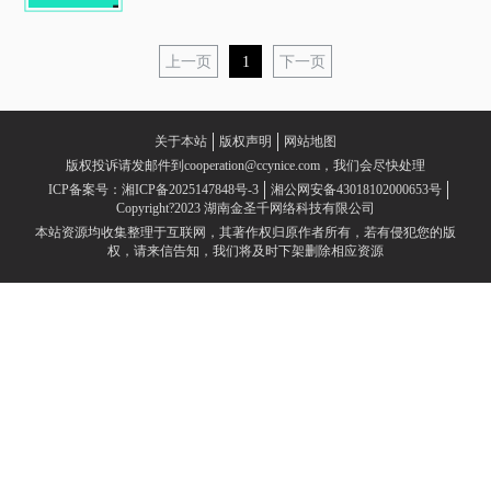
上一页
1
下一页
关于本站
版权声明
网站地图
版权投诉请发邮件到cooperation@ccynice.com，我们会尽快处理
ICP备案号：湘ICP备2025147848号-3
湘公网安备43018102000653号
Copyright?2023 湖南金圣千网络科技有限公司
本站资源均收集整理于互联网，其著作权归原作者所有，若有侵犯您的版
权，请来信告知，我们将及时下架删除相应资源