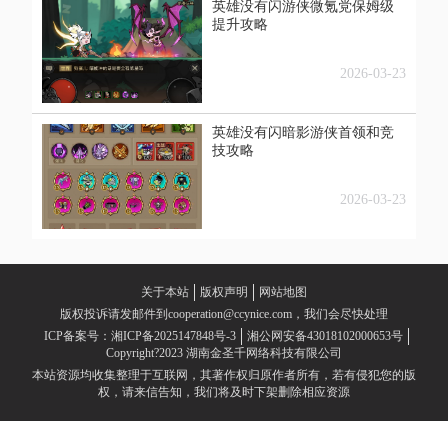
英雄没有闪游侠微氪党保姆级
提升攻略
2026-03-23
英雄没有闪暗影游侠首领和竞
技攻略
2026-03-23
关于本站
版权声明
网站地图
版权投诉请发邮件到cooperation@ccynice.com，我们会尽快处理
ICP备案号：湘ICP备2025147848号-3
湘公网安备43018102000653号
Copyright?2023 湖南金圣千网络科技有限公司
本站资源均收集整理于互联网，其著作权归原作者所有，若有侵犯您的版
权，请来信告知，我们将及时下架删除相应资源