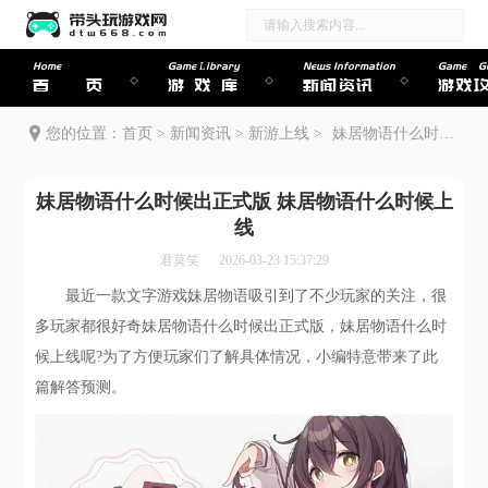
Home
Game Library
News Information
Game Gu
首页
游戏库
新闻资讯
游戏
您的位置：
首页
>
新闻资讯
>
新游上线
>
妹居物语什么时候出正式版 妹居物语什么时候上线
妹居物语什么时候出正式版 妹居物语什么时候上
线
君莫笑
2026-03-23 15:37:29
最近一款文字游戏妹居物语吸引到了不少玩家的关注，很
多玩家都很好奇妹居物语什么时候出正式版，妹居物语什么时
候上线呢?为了方便玩家们了解具体情况，小编特意带来了此
篇解答预测。