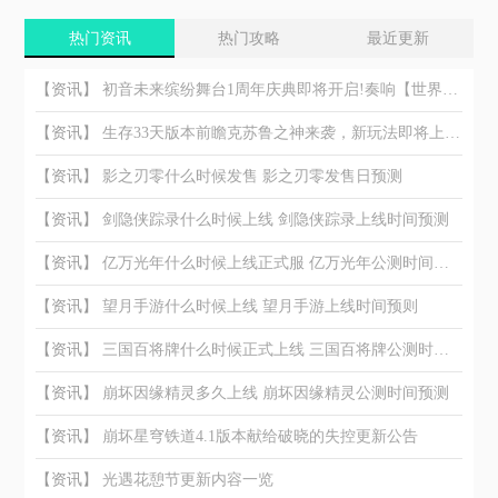
热门资讯
热门攻略
最近更新
【资讯】
初音未来缤纷舞台1周年庆典即将开启!奏响【世界】的约定
【资讯】
生存33天版本前瞻克苏鲁之神来袭，新玩法即将上线!
【资讯】
影之刃零什么时候发售 影之刃零发售日预测
【资讯】
剑隐侠踪录什么时候上线 剑隐侠踪录上线时间预测
【资讯】
亿万光年什么时候上线正式服 亿万光年公测时间最新信息
【资讯】
望月手游什么时候上线 望月手游上线时间预则
【资讯】
三国百将牌什么时候正式上线 三国百将牌公测时间预测
【资讯】
崩坏因缘精灵多久上线 崩坏因缘精灵公测时间预测
【资讯】
崩坏星穹铁道4.1版本献给破晓的失控更新公告
【资讯】
光遇花憩节更新内容一览