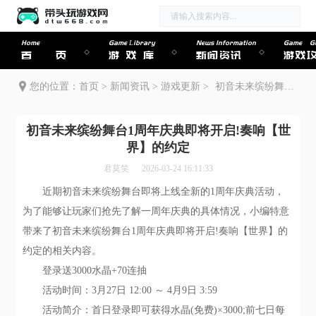
Home
Game Library
News Information
Game Gu
首页
游戏库
新闻资讯
游戏
您的位置：
首页
>
新闻资讯
>
游戏更新
>
初音未来缤纷舞台1周年庆典即将开启!奏响【世界】的约定
初音未来缤纷舞台1周年庆典即将开启!奏响【世
界】的约定
君莫笑
2026-03-24 16:11:33
近期初音未来缤纷舞台即将上线全新的1周年庆典活动，
为了能够让玩家们抢先了解一周年庆典的具体情况，小编特意
带来了初音未来缤纷舞台1周年庆典即将开启!奏响【世界】的
约定的相关内容。
登录送3000水晶+70连抽
活动时间：3月27日 12:00 ～ 4月9日 3:59
活动简介：首日登录即可获得水晶(免费)×3000;前七日每