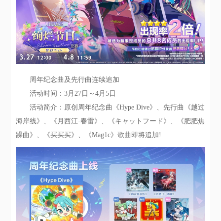
周年纪念曲及先行曲连续追加
活动时间：3月27日～4月5日
活动简介：原创周年纪念曲《Hype Dive》、先行曲《越过
海岸线》、《月西江·春雷》、《キャットフード》、《肥肥焦
躁曲》、《买买买》、《Mag1c》歌曲即将追加!