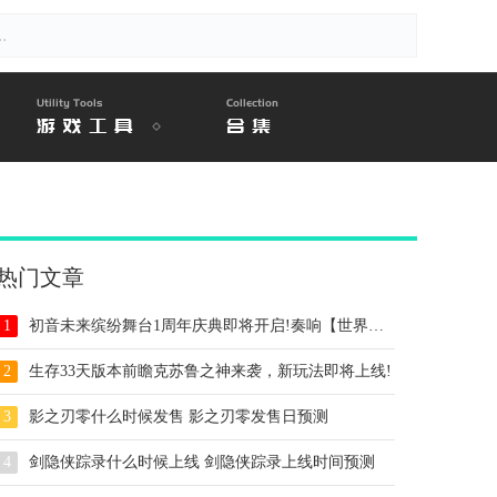
Utility Tools
Collection
游戏工具
合集
热门文章
1
初音未来缤纷舞台1周年庆典即将开启!奏响【世界】的约定
2
生存33天版本前瞻克苏鲁之神来袭，新玩法即将上线!
3
影之刃零什么时候发售 影之刃零发售日预测
4
剑隐侠踪录什么时候上线 剑隐侠踪录上线时间预测