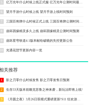
5
亿万光年什么时候上线正式服 亿万光年公测时间最新信息
6
望月手游什么时候上线 望月手游上线时间预则
7
三国百将牌什么时候正式上线 三国百将牌公测时间预测
8
崩坏因缘精灵多久上线 崩坏因缘精灵公测时间预测
9
崩坏星穹铁道4.1版本献给破晓的失控更新公告
10
光遇花憩节更新内容一览
相关推荐
1
影之刃零什么时候发售 影之刃零发售日预测
2
生存33天版本前瞻克苏鲁之神来袭，新玩法即将上线!
3
《月圆之夜》3月26日双模式重磅更新!S11 狂欢游乐园启幕+秘宝对决全新上线