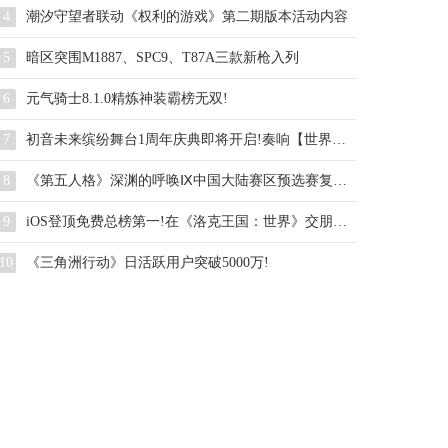
4
潮汐守望者联动《权利的游戏》第二期版本活动内容
5
暗区突围M1887、SPC9、T87A三款新枪入列
6
元气骑士8.1.0精炼神装霸榜无双!
7
初音未来缤纷舞台1周年庆典即将开启!奏响【世界】的约定
8
《第五人格》深渊的呼唤Ⅸ中国大陆赛区预选赛复活赛赛报发布
9
iOS登顶免费总榜第一!在《洛克王国：世界》交朋友原来这么简单!
10
《三角洲行动》日活跃用户突破5000万!