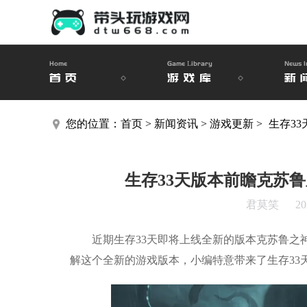
Home
Game Library
News I
首页
游戏库
新
您的位置：
首页
>
新闻资讯
>
游戏更新
>
生存3
生存33天版本前瞻克苏
君莫笑
20
近期生存33天即将上线全新的版本克苏鲁之神
解这个全新的游戏版本，小编特意带来了生存33