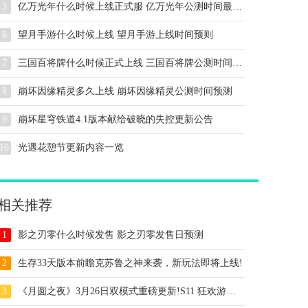
5
亿万光年什么时候上线正式服 亿万光年公测时间最新信息
6
望月手游什么时候上线 望月手游上线时间预则
7
三国百将牌什么时候正式上线 三国百将牌公测时间预测
8
崩坏因缘精灵多久上线 崩坏因缘精灵公测时间预测
9
崩坏星穹铁道4.1版本献给破晓的失控更新公告
10
光遇花憩节更新内容一览
相关推荐
1
影之刃零什么时候发售 影之刃零发售日预测
2
生存33天版本前瞻克苏鲁之神来袭，新玩法即将上线!
3
《月圆之夜》3月26日双模式重磅更新!S11 狂欢游乐园启幕+秘宝对决全新上线