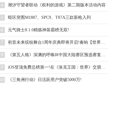
4
潮汐守望者联动《权利的游戏》第二期版本活动内容
5
暗区突围M1887、SPC9、T87A三款新枪入列
6
元气骑士8.1.0精炼神装霸榜无双!
7
初音未来缤纷舞台1周年庆典即将开启!奏响【世界】的约定
8
《第五人格》深渊的呼唤Ⅸ中国大陆赛区预选赛复活赛赛报发布
9
iOS登顶免费总榜第一!在《洛克王国：世界》交朋友原来这么简单!
10
《三角洲行动》日活跃用户突破5000万!