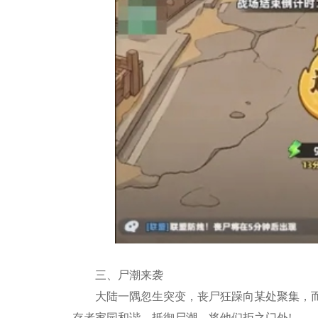
三、尸潮来袭
大陆一隅忽生突变，丧尸狂躁向某处聚集，而
存者家园和谐，抵御尸潮，将他们拒之门外!