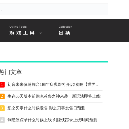
Utility Tools
Collection
游戏工具
合集
热门文章
1
初音未来缤纷舞台1周年庆典即将开启!奏响【世界】的约定
2
生存33天版本前瞻克苏鲁之神来袭，新玩法即将上线!
3
影之刃零什么时候发售 影之刃零发售日预测
4
剑隐侠踪录什么时候上线 剑隐侠踪录上线时间预测