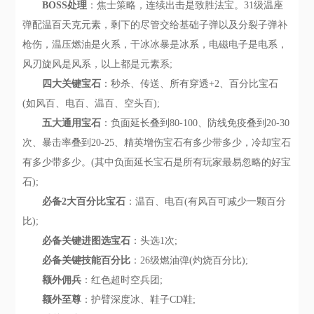
BOSS处理
：焦士策略，连续出击是致胜法宝。31级温座
弹配温百天克元素，剩下的尽管交给基础子弹以及分裂子弹补
枪伤，温压燃油是火系，干冰冰暴是冰系，电磁电子是电系，
风刃旋风是风系，以上都是元素系;
四大关键宝石
：秒杀、传送、所有穿透+2、百分比宝石
(如风百、电百、温百、空头百);
五大通用宝石
：负面延长叠到80-100、防线免疫叠到20-30
次、暴击率叠到20-25、精英增伤宝石有多少带多少，冷却宝石
有多少带多少。(其中负面延长宝石是所有玩家最易忽略的好宝
石);
必备2大百分比宝石
：温百、电百(有风百可减少一颗百分
比);
必备关键进图选宝石
：头选1次;
必备关键技能百分比
：26级燃油弹(灼烧百分比);
额外佣兵
：红色超时空兵团;
额外至尊
：护臂深度冰、鞋子CD鞋;