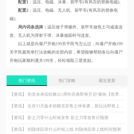
配置1
：温压、电磁、冰暴、装甲车(有风百的替换电磁);
配置2
：温压、电磁、无人机、装甲车(有风百的替换电
磁);
局内词条选择：
温压做子弹爆炸、装甲车做焦土与减速连
发、无人机为弹射子弹、冰暴做延时与连发。
以上就是向僵尸开炮199关平民号怎么过，向僵尸开炮199
关平民最简单打法攻略的全部内容，希望能够帮助各位向僵尸
开炮玩家顺利通关199关，轻松领取三星奖励。
热门资讯
热门攻略
最近更新
【资讯】
初音未来缤纷舞台1周年庆典即将开启!奏响【世界】的约定
【资讯】
生存33天版本前瞻克苏鲁之神来袭，新玩法即将上线!
【资讯】
影之刃零什么时候发售 影之刃零发售日预测
【资讯】
剑隐侠踪录什么时候上线 剑隐侠踪录上线时间预测