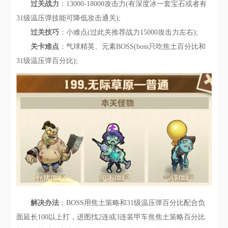
过关战力
：13000-18000攻击力(有深度冰一套宝石或者有
31级温压弹技能可降低攻击通关);
过关技巧
：小难点(过此关推荐战力15000攻击力左右);
关卡难点
：气球精英、元素BOSS(boss只吃焦土百分比和
31级温压弹百分比);
解决办法
：BOSS用焦土策略和31级温压弹百分比配合负
面延长100以上打，进图找2连或3连装甲车焦焦土策略百分比