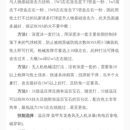
与人物基础攻击力挂钩，1W3左右攻击是下3管血一秒，1w5攻
击下4管血左右一秒，1W8左右攻击下5管血左右一秒，因此用
焦土打不过的玩家请多打球提升人物基础攻击力，此关负面越
多越好，保证BOSS的火不要中断；
方法1
：深度冰一套打法，用深度冰一套主要前期控制掉
落下来的气球精英，防止被精英破防线次数BOSS用3-5辆装机
焦土即可打死。枪械发牌尽量选上10级左右。此种打法可降低
攻击过关，大概1w4到1w5左右能过。
方法2
：无人机枪械流打法，没有深度一套的，需要靠10
以上枪牌与焦土强杀，快速杀掉精英，找弹射子弹，当半个火
爹打。攻击最好在1W5以上好打。且防免一定要高。
方法3
：31级温压弹且拥有温百宝石。随意打，31级温压
可以给BOSS挂火且能附加温百宝石的百分比，配合焦土非常
简单，最低战力1W3左右就能过，甚至更低。
技能选择
：温压弹 装甲车龙卷风无人机冰暴(有电百拿电
磁穿刺);