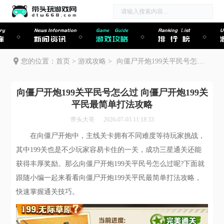
ry
News Information
Game Guide
Ranking List
U
库
新闻资讯
游戏攻略
排行榜
您的位置：
首页
>
游戏攻略
>
向僵尸开炮199关平民号怎么过 向僵尸开炮199关平民最简单打法攻略
向僵尸开炮199关平民号怎么过 向僵尸开炮199关
平民最简单打法攻略
带头大哥
2026-07-03 11:18:33
在向僵尸开炮中，主线关卡拥有不同难度等待玩家挑战，
其中199关也是不少玩家容易卡住的一关，成功三星通关还能
获得丰厚奖励。那么向僵尸开炮199关平民号怎么过呢?下面就
跟随小编一起来看看向僵尸开炮199关平民最简单打法攻略，
快速掌握通关技巧。